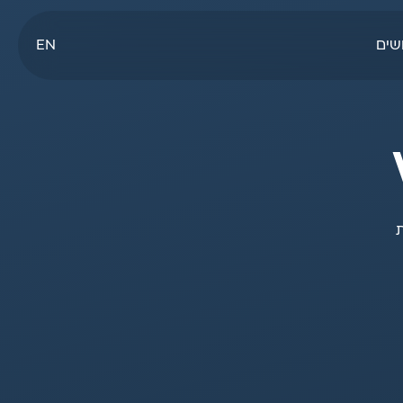
שים
EN
ת