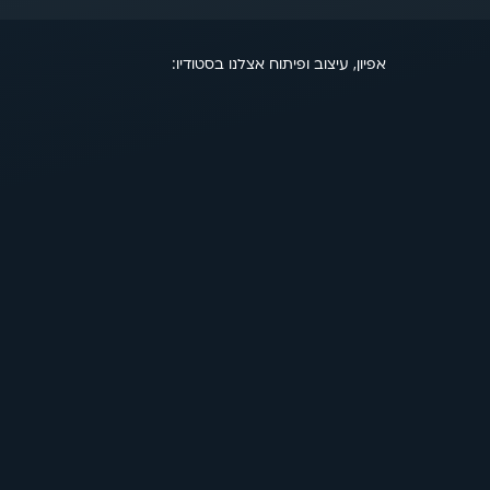
אפיון, עיצוב ופיתוח אצלנו בסטודיו:
כל הזכויות שמורות ©
2025
ליר סטודיו
אין להעתיק, לשכפל, להפיץ או לעשות שימוש כלשהו בתוכן האתר ללא אישור מפורש בכתב.