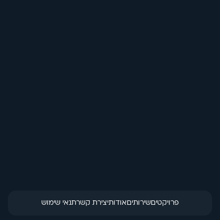
בחזרה לכל האנימציות
אוטומציה ל-
whatsapp
הזמנת מוצר
פרויקטים
שירותים
אודות
יצירת קשר
תנאי שימוש