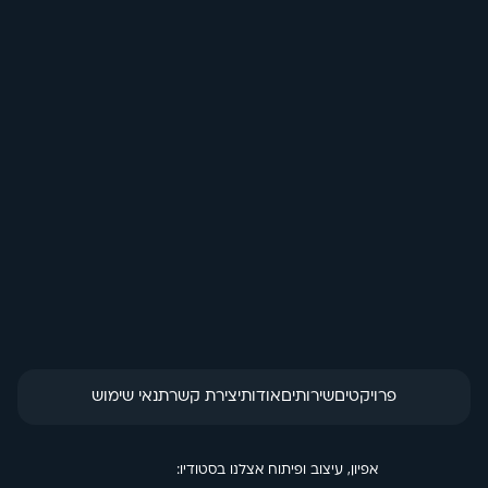
בחזרה לכל האנימציות
באנר התאמות
הזמנת מוצר
פרויקטים
שירותים
אודות
יצירת קשר
תנאי שימוש
אפיון, עיצוב ופיתוח אצלנו בסטודיו: