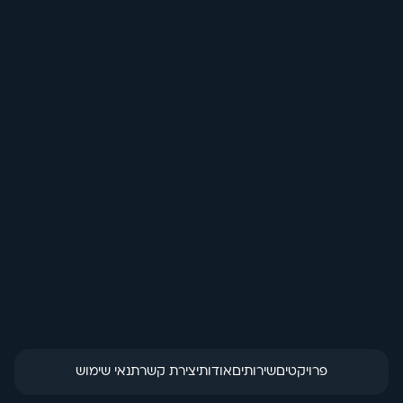
בחזרה לכל האנימציות
בנק 10 שעות 
סטודיו
הזמנת מוצר
פרויקטים
שירותים
אודות
יצירת קשר
תנאי שימוש