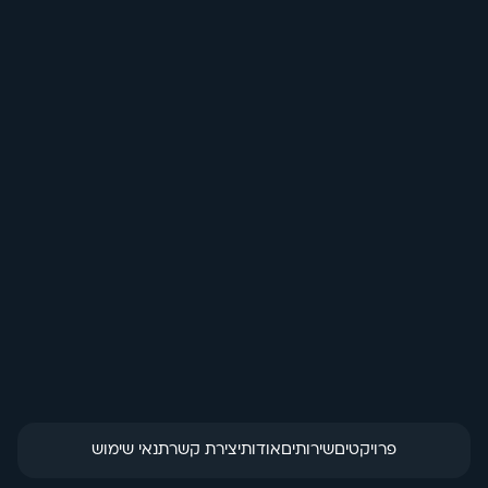
בחזרה לכל האנימציות
חתימה דיגיטלית 
למייל
הזמנת מוצר
פרויקטים
שירותים
אודות
יצירת קשר
תנאי שימוש