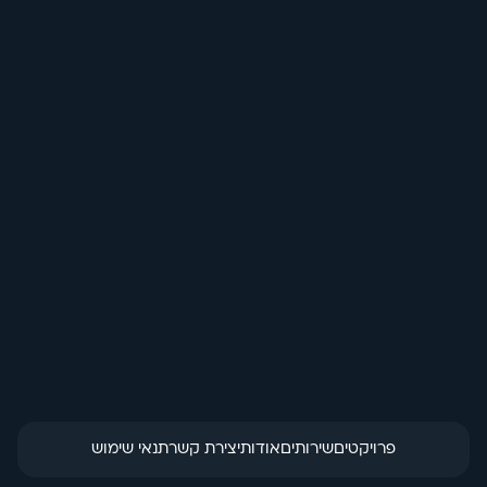
בחזרה לכל האנימציות
עיצוב לפי שפת 
מותג
הזמנת מוצר
פרויקטים
שירותים
אודות
יצירת קשר
תנאי שימוש