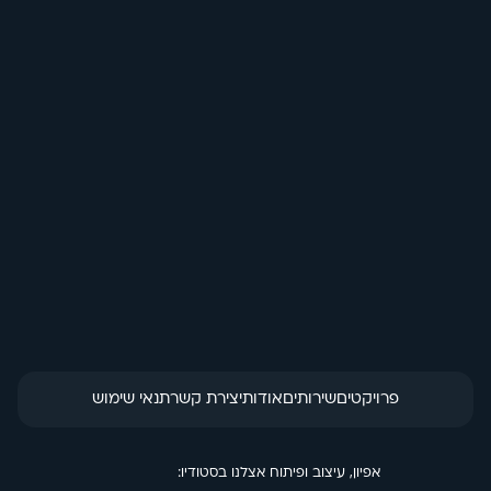
בחזרה לכל האנימציות
פולדר ממותג
הזמנת מוצר
פרויקטים
שירותים
אודות
יצירת קשר
תנאי שימוש
אפיון, עיצוב ופיתוח אצלנו בסטודיו: