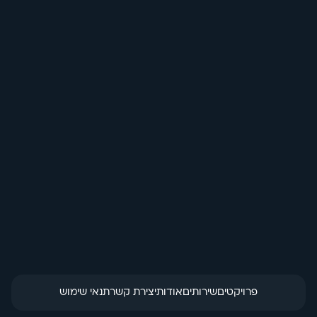
בחזרה לכל האנימציות
מערכת קופונים 
והנחות
הזמנת מוצר
פרויקטים
שירותים
אודות
יצירת קשר
תנאי שימוש