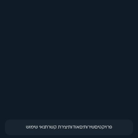
בחזרה לכל האנימציות
Pro Web פיתוח 
(Wordpress)
הזמנת מוצר
פרויקטים
שירותים
אודות
יצירת קשר
תנאי שימוש