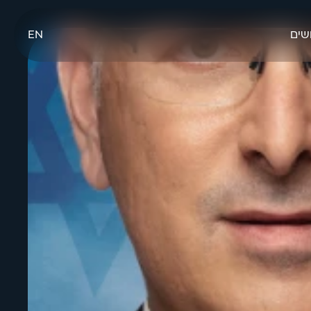
שים
EN