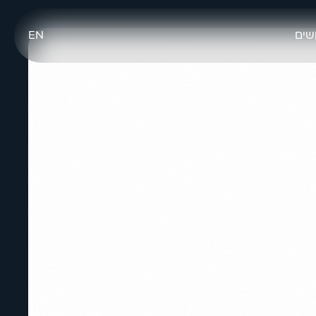
שים
EN